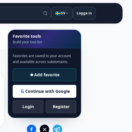
🇸🇪
SV
Logga in
Favorite tools
Build your tool list
Favorites are saved to your account
and available across subdomains.
Add favorite
G
Continue with Google
Login
Register