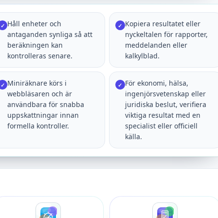
Håll enheter och
Kopiera resultatet eller
✓
✓
antaganden synliga så att
nyckeltalen för rapporter,
beräkningen kan
meddelanden eller
kontrolleras senare.
kalkylblad.
Miniräknare körs i
För ekonomi, hälsa,
✓
✓
webbläsaren och är
ingenjörsvetenskap eller
användbara för snabba
juridiska beslut, verifiera
uppskattningar innan
viktiga resultat med en
formella kontroller.
specialist eller officiell
källa.