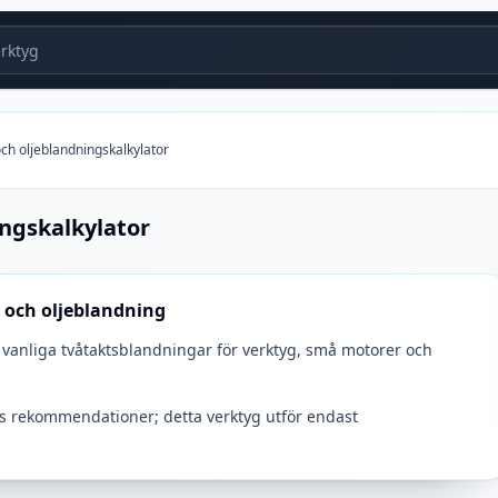
ktyg
och oljeblandningskalkylator
ingskalkylator
e och oljeblandning
da vanliga tvåtaktsblandningar för verktyg, små motorer och
rens rekommendationer; detta verktyg utför endast