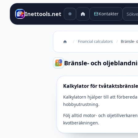
Sökver
Inettools.net
Kontakter
/
Financial calculators
/
Bränsle- 
Bränsle- och oljeblandn
Kalkylator för tvåtaktsbränsl
Kalkylatorn hjälper till att förbere
hobbyutrustning.
Följ alltid motor- och oljetillverka
kvotberäkningen.