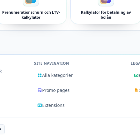
Prenumerationschurn och LTV-
Kalkylator för betalning av
kalkylator
bolån
SITE NAVIGATION
LEG
k
Alla kategorier
Promo pages
Extensions
u