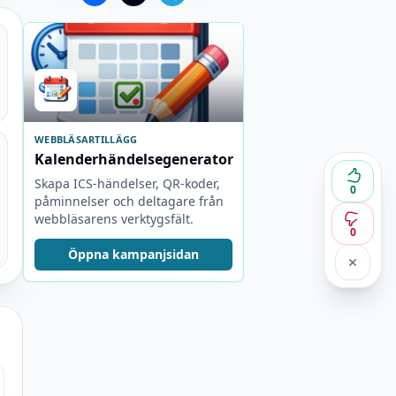
WEBBLÄSARTILLÄGG
Kalenderhändelsegenerator
Skapa ICS-händelser, QR-koder,
0
påminnelser och deltagare från
webbläsarens verktygsfält.
0
Öppna kampanjsidan