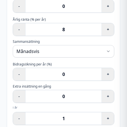
-
+
Årlig ränta (% per år)
-
+
Sammansättning
Bidragsökning per år (%)
-
+
Extra insättning en gång
-
+
i år
-
+