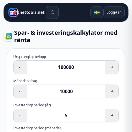
Sökverktyg
🇸🇪
Inettools.net
Logga in
Spar- & investeringskalkylator med
ränta
Ursprungligt belopp
-
+
Månadsbidrag
-
+
Investeringsperiod
(
år
)
-
+
Investeringsperiod
(
månader
)