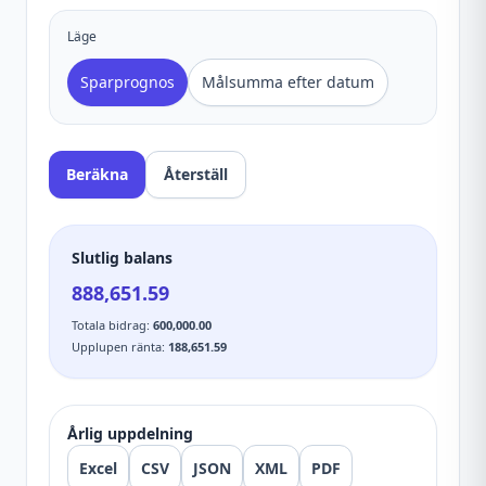
Läge
Sparprognos
Målsumma efter datum
Beräkna
Återställ
Slutlig balans
888,651.59
Totala bidrag
:
600,000.00
Upplupen ränta
:
188,651.59
Årlig uppdelning
Excel
CSV
JSON
XML
PDF