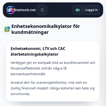
Sökverktyg
🇸🇪
Inettools.net
Logga in
Enhetsekonomikalkylator för
kundmätningar
Enhetsekonomi, LTV och CAC
återbetalningskalkylator
Verktyget ger en kompakt bild av kundlönsamhet och
förvärvseffektivitet utifrån några få
kärnverksamhetsmått.
Använd den för scenariojämförelse, inte som en
slutlig finansiell modell; riktiga kohorter kan bete sig
annorlunda.