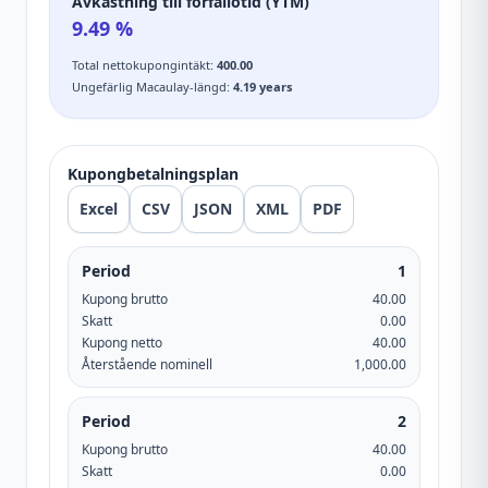
Avkastning till förfallotid (YTM)
9.49
%
Total nettokupongintäkt
:
400.00
Ungefärlig Macaulay-längd
:
4.19
years
Kupongbetalningsplan
Excel
CSV
JSON
XML
PDF
Period
1
Kupong brutto
40.00
Skatt
0.00
Kupong netto
40.00
Återstående nominell
1,000.00
Period
2
Kupong brutto
40.00
Skatt
0.00