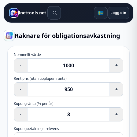
Sökverktyg
🇸🇪
Inettools.net
Logga in
Räknare för obligationsavkastning
Nominellt värde
-
+
Rent pris (utan upplupen ränta)
-
+
Kupongränta (% per år)
-
+
Kupongbetalningsfrekvens