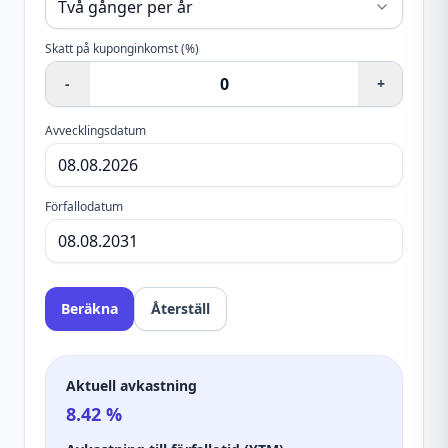
Skatt på kuponginkomst (%)
-
+
Avvecklingsdatum
Förfallodatum
Beräkna
Återställ
Aktuell avkastning
8.42
%