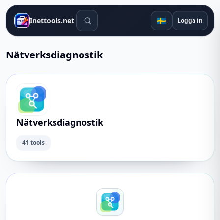
Sökverktyg
🇸🇪
Inettools.net
Logga in
Nätverksdiagnostik
Nätverksdiagnostik
41 tools