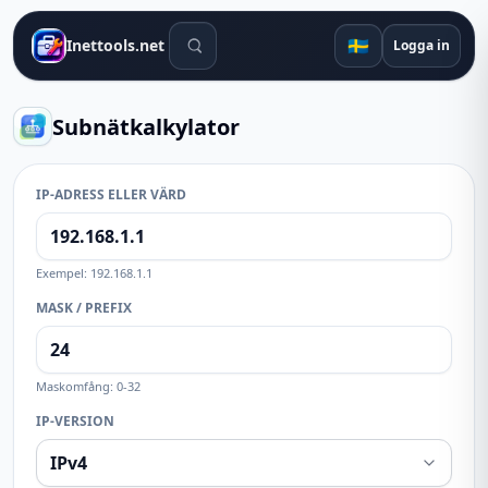
Sökverktyg
🇸🇪
Inettools.net
Logga in
Subnätkalkylator
IP-ADRESS ELLER VÄRD
Exempel: 192.168.1.1
MASK / PREFIX
Maskomfång: 0-32
IP-VERSION