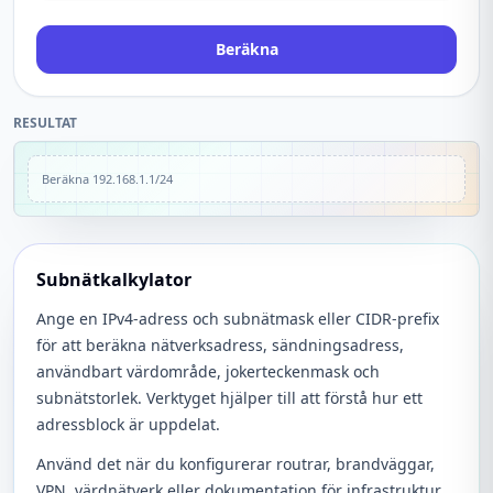
Beräkna
RESULTAT
Beräkna
192.168.1.1/24
Subnätkalkylator
Ange en IPv4-adress och subnätmask eller CIDR-prefix
för att beräkna nätverksadress, sändningsadress,
användbart värdområde, jokerteckenmask och
subnätstorlek. Verktyget hjälper till att förstå hur ett
adressblock är uppdelat.
Använd det när du konfigurerar routrar, brandväggar,
VPN, värdnätverk eller dokumentation för infrastruktur.