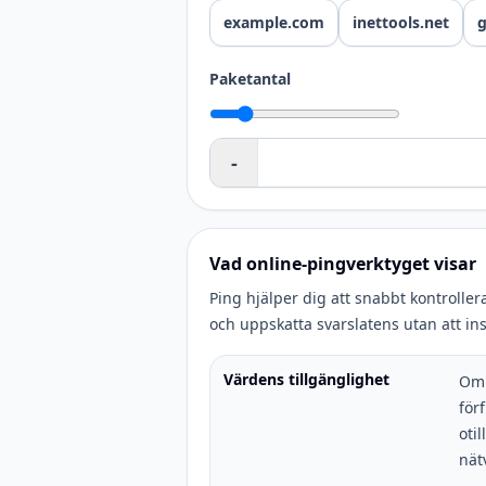
example.com
inettools.net
Paketantal
-
Vad online-pingverktyget visar
Ping hjälper dig att snabbt kontroller
och uppskatta svarslatens utan att i
Värdens tillgänglighet
Om 
för
oti
nät