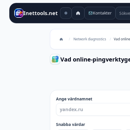
Sökver
Inettools.net
Kontakter
/
Network diagnostics
/
Vad online
Vad online-pingverktyge
Vad online-pingverktyget visar
Ange värdnamnet
Snabba värdar