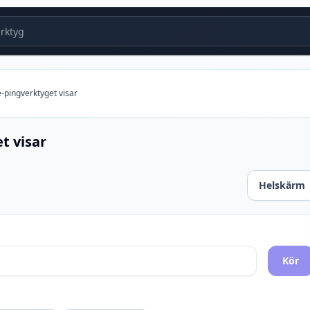
ktyg
-pingverktyget visar
t visar
Helskärm
Kör