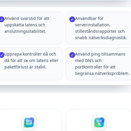
Använd svarstid för att
Användbar för
✓
✓
uppskatta latens och
serverinstallation,
anslutningsstabilitet.
stilleståndsrapporter och
snabb nätverksdiagnostik.
Upprepa kontroller då och
Använd ping tillsammans
✓
✓
då för att se om latens eller
med DNS och
paketförlust är stabil.
portkontroller för att
begränsa nätverksproblem.