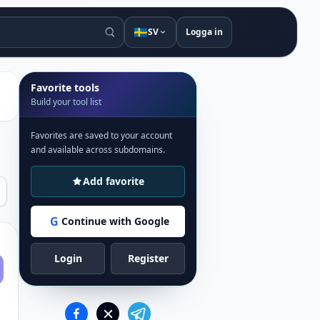
🇸🇪
SV
Logga in
Favorite tools
Build your tool list
Favorites are saved to your account
and available across subdomains.
Add favorite
G
Continue with Google
Login
Register