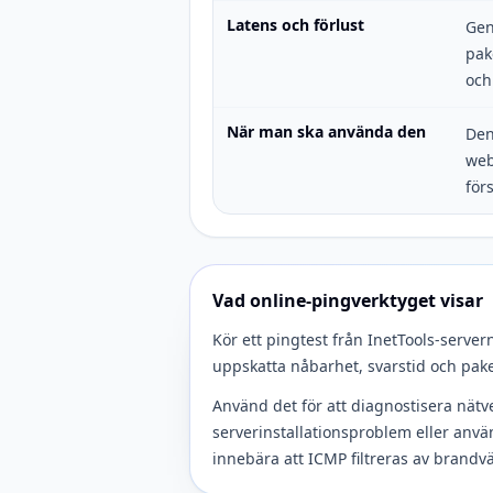
Latens och förlust
Gen
pak
och
När man ska använda den
Den
web
för
Vad online-pingverktyget visar
Kör ett pingtest från InetTools-servern
uppskatta nåbarhet, svarstid och pak
Använd det för att diagnostisera nätv
serverinstallationsproblem eller anv
innebära att ICMP filtreras av brandv