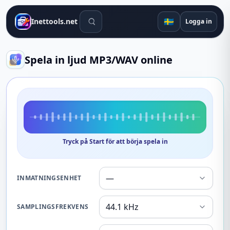
Sökverktyg
🇸🇪
Inettools.net
Logga in
Spela in ljud MP3/WAV online
Tryck på Start för att börja spela in
INMATNINGSENHET
SAMPLINGSFREKVENS