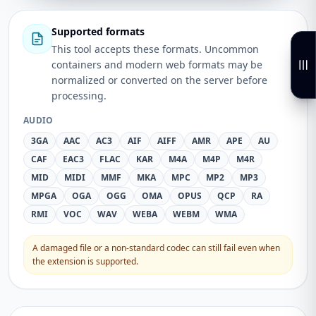
Supported formats
This tool accepts these formats. Uncommon
containers and modern web formats may be
normalized or converted on the server before
processing.
AUDIO
3GA
AAC
AC3
AIF
AIFF
AMR
APE
AU
CAF
EAC3
FLAC
KAR
M4A
M4P
M4R
MID
MIDI
MMF
MKA
MPC
MP2
MP3
MPGA
OGA
OGG
OMA
OPUS
QCP
RA
RMI
VOC
WAV
WEBA
WEBM
WMA
A damaged file or a non-standard codec can still fail even when
the extension is supported.