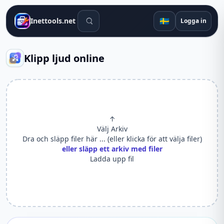
Sökverktyg
🇸🇪
Inettools.net
Logga in
Klipp ljud online
↑
Välj Arkiv
Dra och släpp filer här ... (eller klicka för att välja filer)
eller släpp ett arkiv med filer
Ladda upp fil