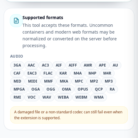
Supported formats
This tool accepts these formats. Uncommon
containers and modern web formats may be
normalized or converted on the server before
processing.
AUDIO
3GA
AAC
AC3
AIF
AIFF
AMR
APE
AU
CAF
EAC3
FLAC
KAR
M4A
M4P
M4R
MID
MIDI
MMF
MKA
MPC
MP2
MP3
MPGA
OGA
OGG
OMA
OPUS
QCP
RA
RMI
VOC
WAV
WEBA
WEBM
WMA
A damaged file or a non-standard codec can still fail even when
the extension is supported.