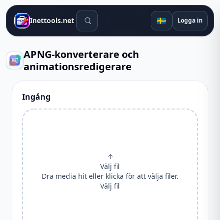
Sökverktyg
🇸🇪
Inettools.net
Logga in
APNG-konverterare och
animationsredigerare
Ingång
↑
Välj fil
Dra media hit eller klicka för att välja filer.
Välj fil