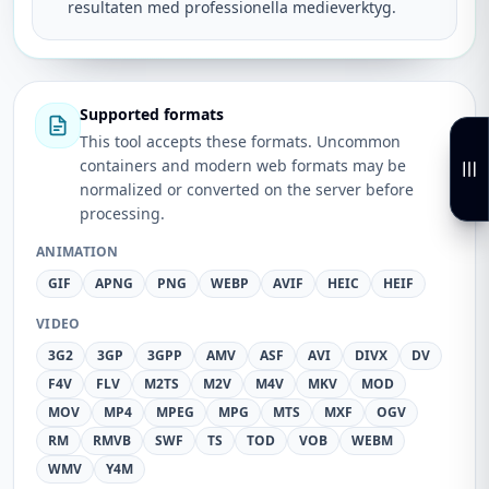
resultaten med professionella medieverktyg.
Supported formats
This tool accepts these formats. Uncommon
containers and modern web formats may be
normalized or converted on the server before
processing.
ANIMATION
GIF
APNG
PNG
WEBP
AVIF
HEIC
HEIF
VIDEO
3G2
3GP
3GPP
AMV
ASF
AVI
DIVX
DV
F4V
FLV
M2TS
M2V
M4V
MKV
MOD
MOV
MP4
MPEG
MPG
MTS
MXF
OGV
RM
RMVB
SWF
TS
TOD
VOB
WEBM
WMV
Y4M