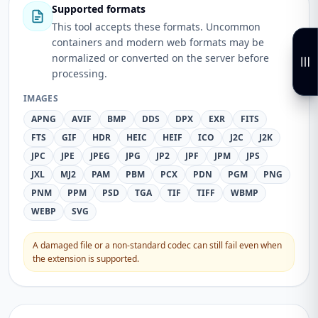
Supported formats
This tool accepts these formats. Uncommon
containers and modern web formats may be
normalized or converted on the server before
processing.
IMAGES
APNG
AVIF
BMP
DDS
DPX
EXR
FITS
FTS
GIF
HDR
HEIC
HEIF
ICO
J2C
J2K
JPC
JPE
JPEG
JPG
JP2
JPF
JPM
JPS
JXL
MJ2
PAM
PBM
PCX
PDN
PGM
PNG
PNM
PPM
PSD
TGA
TIF
TIFF
WBMP
WEBP
SVG
A damaged file or a non-standard codec can still fail even when
the extension is supported.