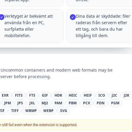
Verktyget är bekvämt att
Dina data är skyddade: filer
✓
✓
använda från en PC,
raderas från servern efter
surfplatta eller
ett tag, och bara du har
mobiltelefon.
tillgång till dem.
ts. Uncommon containers and modern web formats may be
server before processing.
EXR
FITS
FTS
GIF
HDR
HEIC
HEIF
ICO
J2C
J2K
JPM
JPS
JXL
MJ2
PAM
PBM
PCX
PDN
PGM
TIF
TIFF
WBMP
WEBP
SVG
still fail even when the extension is supported.