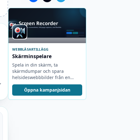
WEBBLÄSARTILLÄGG
Skärminspelare
Spela in din skärm, ta
skärmdumpar och spara
helsideswebbbilder från en
,
kompakt webbläsarpopup.
Öppna kampanjsidan