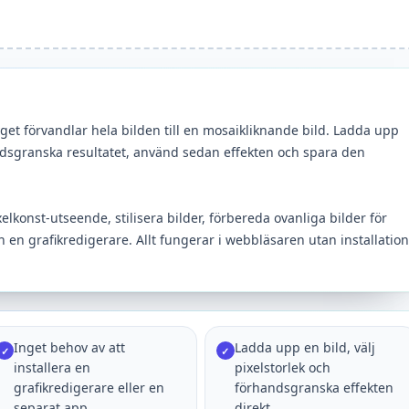
yget förvandlar hela bilden till en mosaikliknande bild. Ladda upp
handsgranska resultatet, använd sedan effekten och spara den
elkonst-utseende, stilisera bilder, förbereda ovanliga bilder för
 en grafikredigerare. Allt fungerar i webbläsaren utan installation
Inget behov av att
Ladda upp en bild, välj
✓
✓
installera en
pixelstorlek och
grafikredigerare eller en
förhandsgranska effekten
separat app.
direkt.