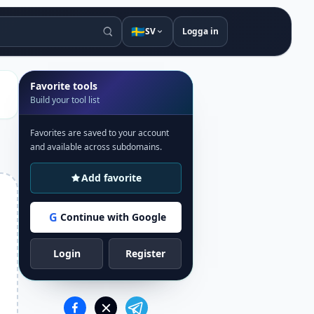
🇸🇪
SV
Logga in
Favorite tools
Build your tool list
Favorites are saved to your account
and available across subdomains.
Add favorite
G
Continue with Google
Login
Register