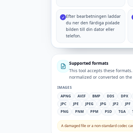
Efter bearbetningen laddar
✓
du ner den färdiga pixlade
bilden till din dator eller
telefon.
Supported formats
This tool accepts these forma
normalized or converted on the 
IMAGES
APNG
AVIF
BMP
DDS
DPX
JPC
JPE
JPEG
JPG
JP2
JPF
PNG
PNM
PPM
PSD
TGA
A damaged file or a non-standard codec can 