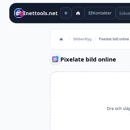
Sökver
Inettools.net
Kontakter
/
Bildverktyg
/
Pixelate bild online
Pixelate bild online
Dra och släpp