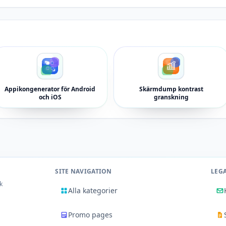
Appikongenerator för Android
Skärmdump kontrast
och iOS
granskning
SITE NAVIGATION
LEG
k
Alla kategorier
Promo pages