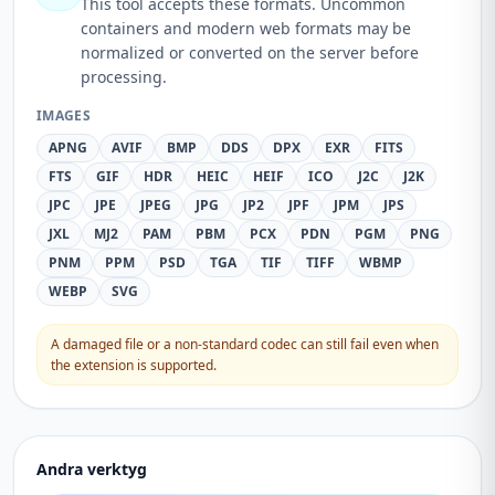
This tool accepts these formats. Uncommon
containers and modern web formats may be
normalized or converted on the server before
processing.
IMAGES
APNG
AVIF
BMP
DDS
DPX
EXR
FITS
FTS
GIF
HDR
HEIC
HEIF
ICO
J2C
J2K
JPC
JPE
JPEG
JPG
JP2
JPF
JPM
JPS
JXL
MJ2
PAM
PBM
PCX
PDN
PGM
PNG
PNM
PPM
PSD
TGA
TIF
TIFF
WBMP
WEBP
SVG
A damaged file or a non-standard codec can still fail even when
the extension is supported.
Andra verktyg