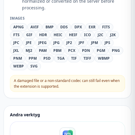
normalized or converted on the server before
processing.
IMAGES
APNG
AVIF
BMP
DDS
DPX
EXR
FITS
FTS
GIF
HDR
HEIC
HEIF
ICO
J2C
J2K
JPC
JPE
JPEG
JPG
JP2
JPF
JPM
JPS
JXL
MJ2
PAM
PBM
PCX
PDN
PGM
PNG
PNM
PPM
PSD
TGA
TIF
TIFF
WBMP
WEBP
SVG
A damaged file or a non-standard codec can still fail even when
the extension is supported.
Andra verktyg