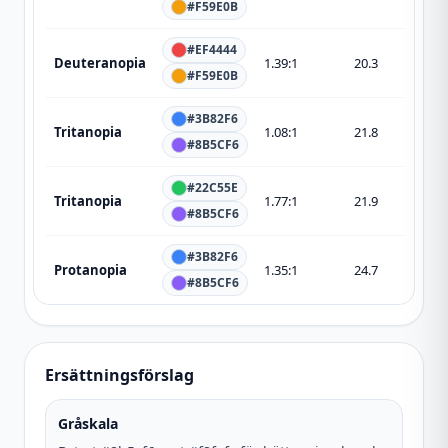
#F59E0B
#EF4444
Deuteranopia
1.39
:1
20.3
#F59E0B
#3B82F6
Tritanopia
1.08
:1
21.8
#8B5CF6
#22C55E
Tritanopia
1.77
:1
21.9
#8B5CF6
#3B82F6
Protanopia
1.35
:1
24.7
#8B5CF6
Ersättningsförslag
Gråskala