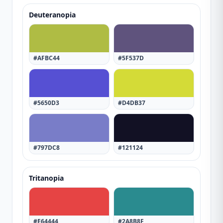
Deuteranopia
#AFBC44
#5F537D
#5650D3
#D4DB37
#797DC8
#121124
Tritanopia
#E64444
#2A8B8F