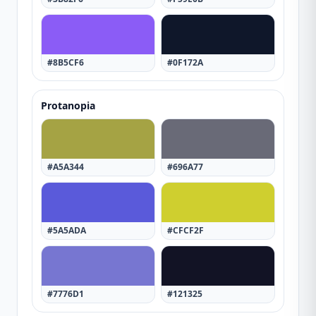
#8B5CF6
#0F172A
Protanopia
#A5A344
#696A77
#5A5ADA
#CFCF2F
#7776D1
#121325