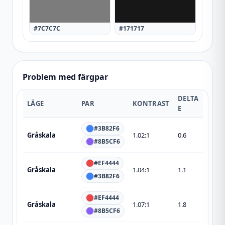
#7C7C7C
#171717
Problem med färgpar
DELTA
LÄGE
PAR
KONTRAST
E
#3B82F6
Gråskala
1.02
:1
0.6
#8B5CF6
#EF4444
Gråskala
1.04
:1
1.1
#3B82F6
#EF4444
Gråskala
1.07
:1
1.8
#8B5CF6