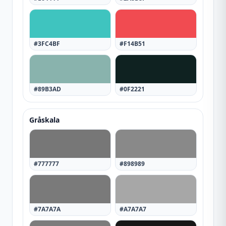
#3FC4BF
#F14B51
#89B3AD
#0F2221
Gråskala
#777777
#898989
#7A7A7A
#A7A7A7