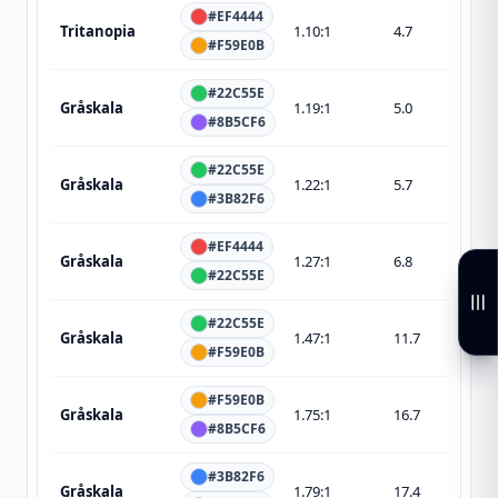
#EF4444
Tritanopia
1.10
:1
4.7
#F59E0B
#22C55E
Gråskala
1.19
:1
5.0
#8B5CF6
#22C55E
Gråskala
1.22
:1
5.7
#3B82F6
#EF4444
Gråskala
1.27
:1
6.8
#22C55E
#22C55E
Gråskala
1.47
:1
11.7
#F59E0B
#F59E0B
Gråskala
1.75
:1
16.7
#8B5CF6
#3B82F6
Gråskala
1.79
:1
17.4