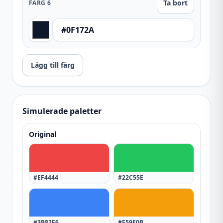
Ta bort
FÄRG
6
Lägg till färg
Simulerade paletter
Original
#EF4444
#22C55E
#3B82F6
#F59E0B