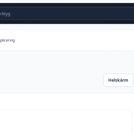
ktyg
plicering
Helskärm