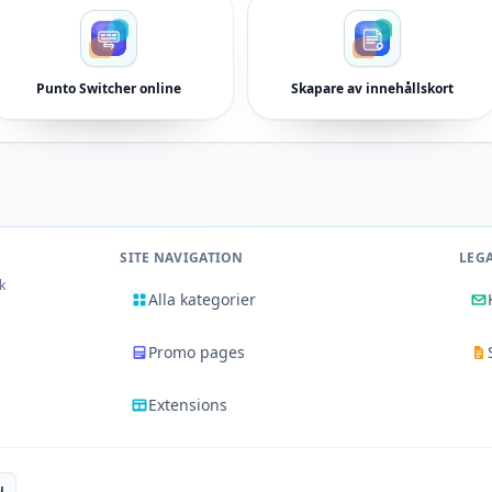
Punto Switcher online
Skapare av innehållskort
SITE NAVIGATION
LEG
k
Alla kategorier
Promo pages
Extensions
u