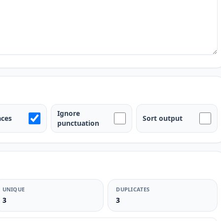
Ignore
aces
Sort output
punctuation
UNIQUE
DUPLICATES
3
3