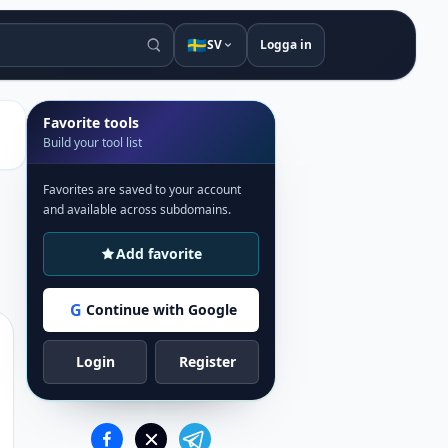
🇸🇪
SV
Logga in
Favorite tools
Build your tool list
Favorites are saved to your account
and available across subdomains.
Add favorite
G
Continue with Google
Login
Register