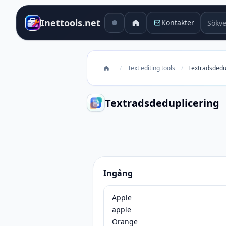
Sökver
Inettools.net
Kontakter
/
Text editing tools
/
Textradsdedu
Textradsdeduplicering
Textradsdeduplicering
Ingång