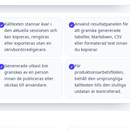
Källtexten stannar kvar i
Använd resultatpanelen för
✓
✓
den aktuella sessionen och
att granska genererade
kan kopieras, rengöras
tabeller, Markdown, CSV
eller exporteras utan en
eller formaterad text innan
skrivbordsredigerare.
du kopierar.
Genererade utkast bör
För
✓
✓
granskas av en person
produktionsarbetsflöden,
innan de publiceras eller
behåll den ursprungliga
skickas till användare.
källtexten tills den slutliga
utdatan är kontrollerad.