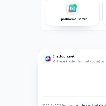
E-postnormaliserare
Inettools.net
Onlineverktyg för filer, media och nätver
© 2012 - 2026 Inettools.net
Server:
tools1cp