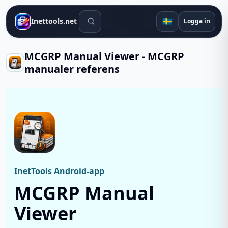
Sökverktyg
🇸🇪
Inettools.net
Logga in
MCGRP Manual Viewer - MCGRP
manualer referens
InetTools Android-app
MCGRP Manual
Viewer