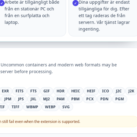
Arbete är tillgängligt både
Dina uppgifter är endast
✓
✓
från en stationär PC och
tillgängliga för dig. Efter
från en surfplatta och
ett tag raderas de från
laptop.
servern. Vår tjänst lagrar
ingenting.
ts. Uncommon containers and modern web formats may be
server before processing.
EXR
FITS
FTS
GIF
HDR
HEIC
HEIF
ICO
J2C
J2K
JPM
JPS
JXL
MJ2
PAM
PBM
PCX
PDN
PGM
TIF
TIFF
WBMP
WEBP
SVG
still fail even when the extension is supported.