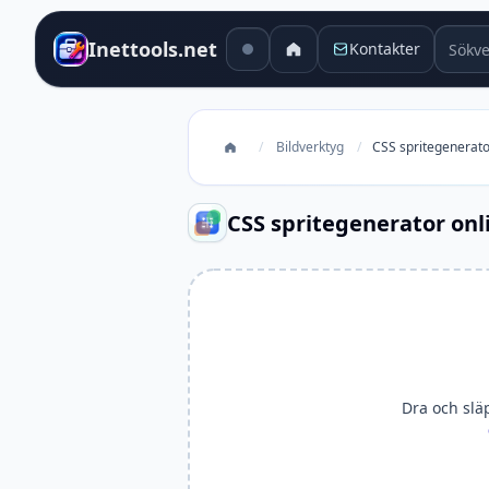
Sökver
Inettools.net
Kontakter
/
Bildverktyg
/
CSS spritegenerato
CSS spritegenerator onl
Dra och släpp