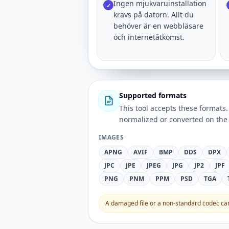
Ingen mjukvaruinstallation
✓
krävs på datorn. Allt du
behöver är en webbläsare
och internetåtkomst.
Supported formats
This tool accepts these forma
normalized or converted on the 
IMAGES
APNG
AVIF
BMP
DDS
DPX
JPC
JPE
JPEG
JPG
JP2
JPF
PNG
PNM
PPM
PSD
TGA
A damaged file or a non-standard codec can 