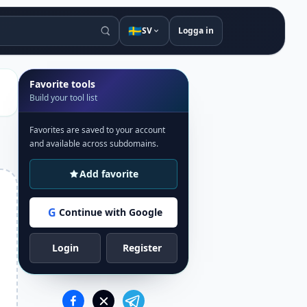
🇸🇪
SV
Logga in
Favorite tools
Build your tool list
Favorites are saved to your account
and available across subdomains.
Add favorite
G
Continue with Google
Login
Register