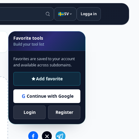
🇸🇪
SV
Logga in
Favorite tools
Build your tool list
Favorites are saved to your account
and available across subdomains.
Add favorite
G
Continue with Google
Login
Register