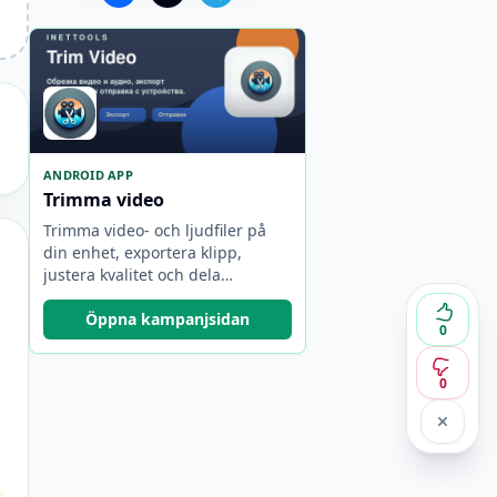
ANDROID APP
Trimma video
Trimma video- och ljudfiler på
din enhet, exportera klipp,
justera kvalitet och dela
resultatet.
Öppna kampanjsidan
0
0