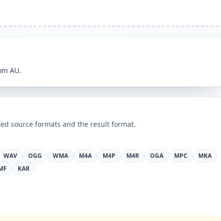
som AU.
ed source formats and the result format.
WAV
OGG
WMA
M4A
M4P
M4R
OGA
MPC
MKA
MF
KAR