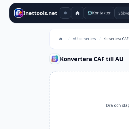
Sökver
Inettools.net
Kontakter
/
AU converters
/
Konvertera CAF 
Konvertera CAF till AU
Dra och släpp