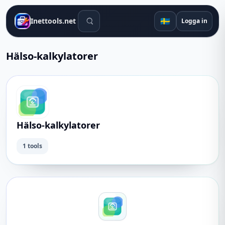
Sökverktyg
🇸🇪
Inettools.net
Logga in
Hälso-kalkylatorer
Hälso-kalkylatorer
1 tools